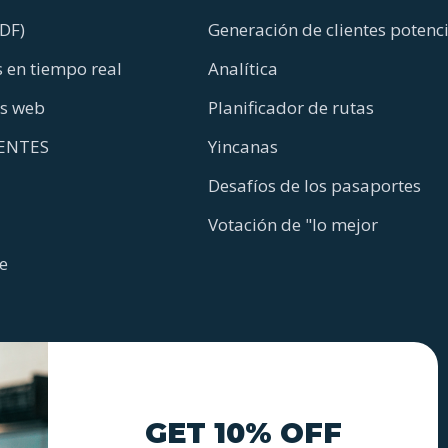
DF)
Generación de clientes potenc
 en tiempo real
Analítica
os web
Planificador de rutas
ENTES
Yincanas
Desafíos de los pasaportes
Votación de "lo mejor
e
GET 10% OFF