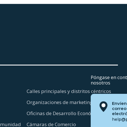
Póngase en cont
nosotros
Calles principales y distritos céntricos
Organizaciones de marketing de destinos
Envíen
correo
Oficinas de Desarrollo Económico
electr
help@p
comunidad
Cámaras de Comercio