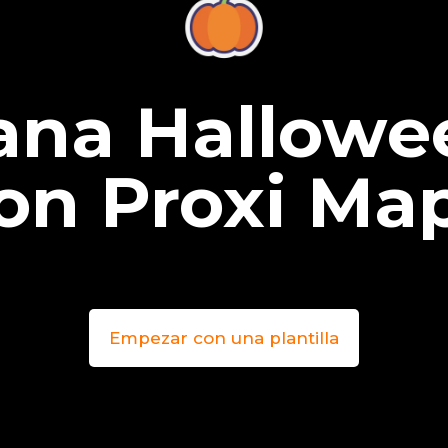
ana Hallowe
on Proxi Ma
Empezar con una plantilla